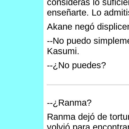
consideras lo sufic
enseñarte. Lo admiti
Akane negó displic
--No puedo simpleme
Kasumi.
--¿No puedes?
--¿Ranma?
Ranma dejó de tortu
volvió para encontra