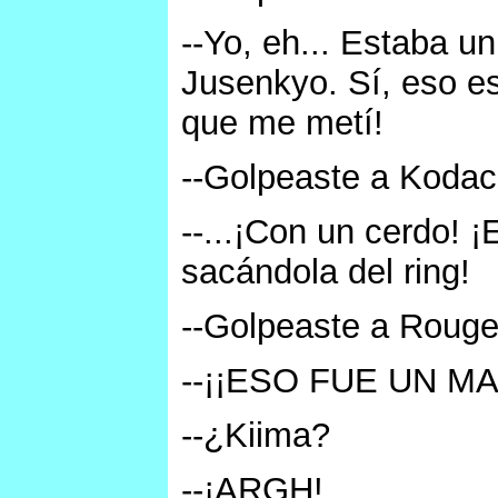
--Yo, eh... Estaba u
Jusenkyo. Sí, eso es
que me metí!
--Golpeaste a Kodach
--...¡Con un cerdo! 
sacándola del ring!
--Golpeaste a Rouge.
--¡¡ESO FUE UN MA
--¿Kiima?
--¡ARGH!