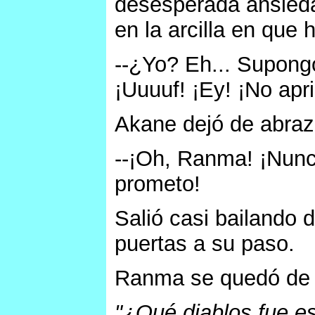
desesperada ansieda
en la arcilla en que 
--¿Yo? Eh... Supongo
¡Uuuuf! ¡Ey! ¡No apri
Akane dejó de abraz
--¡Oh, Ranma! ¡Nunca
prometo!
Salió casi bailando 
puertas a su paso.
Ranma se quedó de p
"¿Qué diablos fue e